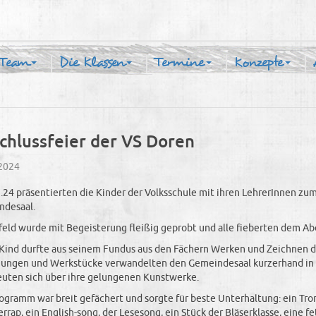
 Team
Die Klassen
Termine
Konzepte
chlussfeier der VS Doren
2024
.24 präsentierten die Kinder der Volksschule mit ihren LehrerInnen zu
ndesaal.
feld wurde mit Begeisterung fleißig geprobt und alle fieberten dem 
Kind durfte aus seinem Fundus aus den Fächern Werken und Zeichnen 
ungen und Werkstücke verwandelten den Gemeindesaal kurzerhand in ein
euten sich über ihre gelungenen Kunstwerke.
ogramm war breit gefächert und sorgte für beste Unterhaltung: ein Trom
rap, ein English-song, der Lesesong, ein Stück der Bläserklasse, eine f