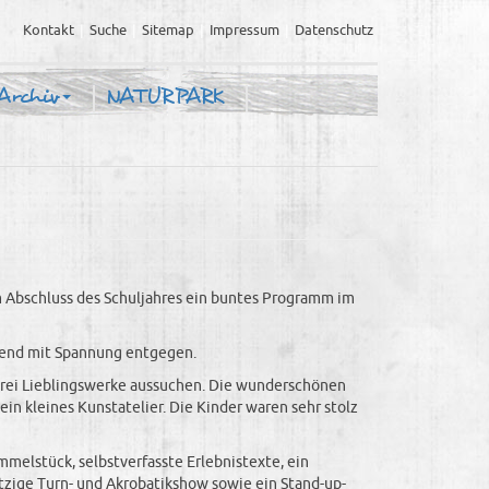
Kontakt
Suche
Sitemap
Impressum
Datenschutz
Archiv
NATURPARK
m Abschluss des Schuljahres ein buntes Programm im
Abend mit Spannung entgegen.
drei Lieblingswerke aussuchen. Die wunderschönen
 kleines Kunstatelier. Die Kinder waren sehr stolz
melstück, selbstverfasste Erlebnistexte, ein
etzige Turn- und Akrobatikshow sowie ein Stand-up-