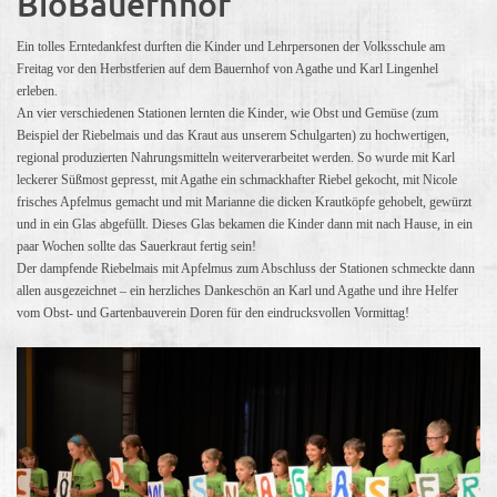
BioBauernhof
Ein tolles Erntedankfest durften die Kinder und Lehrpersonen der Volksschule am
Freitag vor den Herbstferien auf dem Bauernhof von Agathe und Karl Lingenhel
erleben.
An vier verschiedenen Stationen lernten die Kinder, wie Obst und Gemüse (zum
Beispiel der Riebelmais und das Kraut aus unserem Schulgarten) zu hochwertigen,
regional produzierten Nahrungsmitteln weiterverarbeitet werden. So wurde mit Karl
leckerer Süßmost gepresst, mit Agathe ein schmackhafter Riebel gekocht, mit Nicole
frisches Apfelmus gemacht und mit Marianne die dicken Krautköpfe gehobelt, gewürzt
und in ein Glas abgefüllt. Dieses Glas bekamen die Kinder dann mit nach Hause, in ein
paar Wochen sollte das Sauerkraut fertig sein!
Der dampfende Riebelmais mit Apfelmus zum Abschluss der Stationen schmeckte dann
allen ausgezeichnet – ein herzliches Dankeschön an Karl und Agathe und ihre Helfer
vom Obst- und Gartenbauverein Doren für den eindrucksvollen Vormittag!