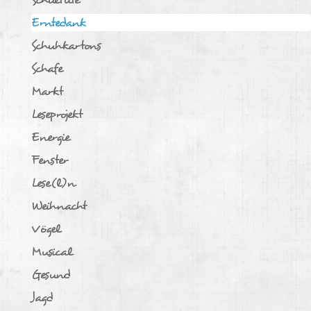
Erntedank
Schuhkartons
Schafe
Markt
Leseprojekt
Energie
Fenster
Lese(l)n
Weihnacht
Vögel
Musical
Gesund
Jagd