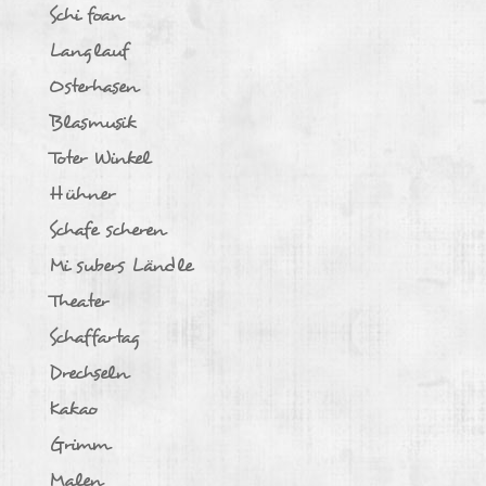
Schi foan
Langlauf
Osterhasen
Blasmusik
Toter Winkel
Hühner
Schafe scheren
Mi subers Ländle
Theater
Schaffartag
Drechseln
Kakao
Grimm
Malen