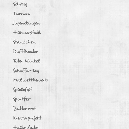
Schitag
Turnen
Jugendsingen
Hühnerstall
Ständchen
Dufttheater
Toter Winkel
Schaffar-Tag
Malwettbewerb
Spielefest
Sportfest
Butterbrot
Kreativprojekt
Hallo Auto