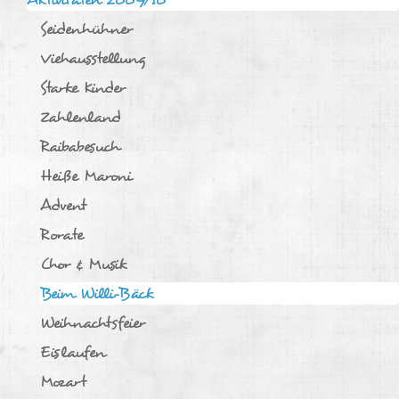
Seidenhühner
Viehausstellung
Starke Kinder
Zahlenland
Raibabesuch
Heiße Maroni
Advent
Rorate
Chor & Musik
Beim Willi-Bäck
Weihnachtsfeier
Eislaufen
Mozart