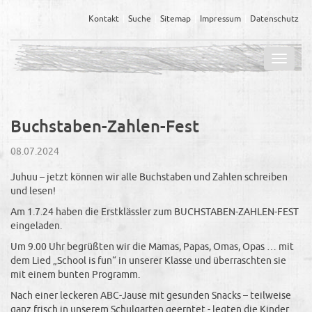
Kontakt
Suche
Sitemap
Impressum
Datenschutz
Navig
ein-/
Buchstaben-Zahlen-Fest
08.07.2024
Juhuu – jetzt können wir alle Buchstaben und Zahlen schreiben
und lesen!
Am 1.7.24 haben die Erstklässler zum BUCHSTABEN-ZAHLEN-FEST
eingeladen.
Um 9.00 Uhr begrüßten wir die Mamas, Papas, Omas, Opas … mit
dem Lied „School is fun“ in unserer Klasse und überraschten sie
mit einem bunten Programm.
Nach einer leckeren ABC-Jause mit gesunden Snacks – teilweise
ganz frisch in unserem Schulgarten geerntet - legten die Kinder