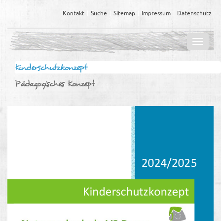
Kontakt
Suche
Sitemap
Impressum
Datenschutz
Navig
ein-/
Kinderschutzkonzept
Pädagogisches Konzept